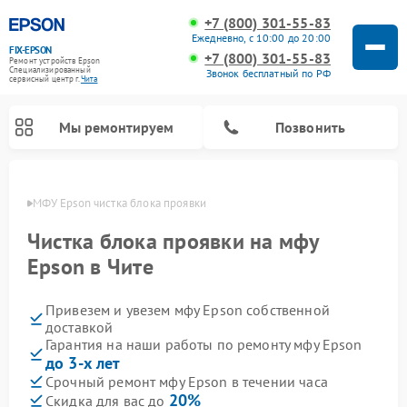
+7 (800) 301-55-83
Ежедневно, с 10:00 до 20:00
FIX-EPSON
+7 (800) 301-55-83
Ремонт устройств Epson
Специализированный
Звонок бесплатный по РФ
cервисный центр г.
Чита
Мы ремонтируем
Позвонить
 Чите
МФУ Epson чистка блока проявки
Чистка блока проявки на мфу
Epson в Чите
Привезем и увезем мфу Epson собственной
доставкой
Гарантия на наши работы по ремонту мфу Epson
до 3-х лет
Срочный ремонт мфу Epson в течении часа
20%
Скидка для вас до