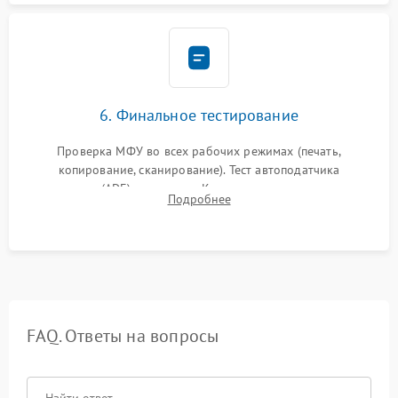
6. Финальное тестирование
Проверка МФУ во всех рабочих режимах (печать,
копирование, сканирование). Тест автоподатчика
документов (ADF) и дуплекса. Контроль качества отпечатка
Подробнее
на отсутствие серого фона, полос и надежность запекания
тонера.
FAQ. Ответы на вопросы