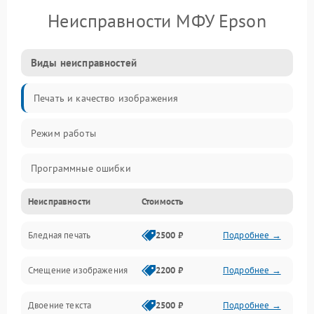
Неисправности МФУ Epson
Виды неисправностей
Печать и качество изображения
Режим работы
Программные ошибки
Неисправности
Стоимость
Картриджи и расходники
Бледная печать
2500 ₽
Подробнее →
Сканер и копирование
Смещение изображения
2200 ₽
Подробнее →
Механика и узлы
Двоение текста
2500 ₽
Подробнее →
Программные сбои