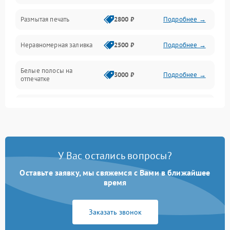
Размытая печать
2800 ₽
Подробнее →
Подключение и интерфейсы
Неравномерная заливка
2500 ₽
Подробнее →
Дисплей и органы управления
Белые полосы на
Изображение
3000 ₽
Подробнее →
отпечатке
Проблемы с механикой
Чёрный фон на листе
3500 ₽
Подробнее →
Питание и запуск
У Вас остались вопросы?
Оставьте заявку, мы свяжемся с Вами в ближайшее
время
Заказать звонок