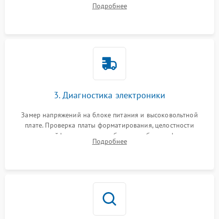
захвата, термопленки и прижимного вала в печи (фьюзере).
Подробнее
Проверка оптики сканера на загрязнения.
3. Диагностика электроники
Замер напряжений на блоке питания и высоковольтной
плате. Проверка платы форматирования, целостности
плоских шлейфов сканера и работоспособности флажков и
Подробнее
оптопар (датчиков прохождения бумаги).