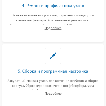
4. Ремонт и профилактика узлов
Замена изношенных роликов, тормозных площадок и
элементов фьюзера. Компонентный ремонт плат.
Обязательная очистка блока лазера (LSU), зеркал и тракта
Подробнее
печати от просыпанного тонера и бумажной пыли.
5. Сборка и программная настройка
Аккуратный монтаж узлов, подключение шлейфов и сборка
корпуса. Сброс сервисных счетчиков (абсорбера, узла
закрепления), обновление прошивки и программная
Подробнее
калибровка цветопередачи и позиционирования сканера.