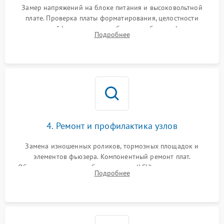
Замер напряжений на блоке питания и высоковольтной
плате. Проверка платы форматирования, целостности
плоских шлейфов сканера и работоспособности флажков и
Подробнее
оптопар (датчиков прохождения бумаги).
4. Ремонт и профилактика узлов
Замена изношенных роликов, тормозных площадок и
элементов фьюзера. Компонентный ремонт плат.
Обязательная очистка блока лазера (LSU), зеркал и тракта
Подробнее
печати от просыпанного тонера и бумажной пыли.