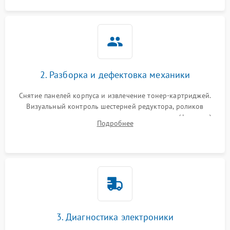
2. Разборка и дефектовка механики
Снятие панелей корпуса и извлечение тонер-картриджей.
Визуальный контроль шестерней редуктора, роликов
захвата, термопленки и прижимного вала в печи (фьюзере).
Подробнее
Проверка оптики сканера на загрязнения.
3. Диагностика электроники