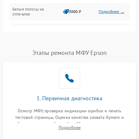
Белые полосы на
Изображение
3000 ₽
Подробнее →
отпечатке
Проблемы с механикой
Чёрный фон на листе
3500 ₽
Подробнее →
Питание и запуск
Этапы ремонта МФУ Epson
1. Первичная диагностика
Осмотр МФУ, проверка индикации ошибок и печать
тестовой страницы. Оценка качества захвата бумаги и
работы сканирующей линейки. Сбор данных о замятиях,
Подробнее
дефектах изображения или посторонних шумах при работе.