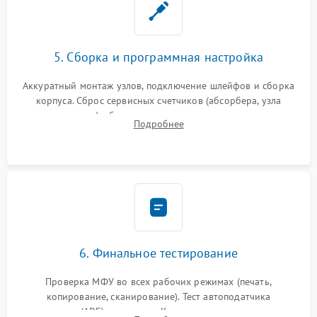
5. Сборка и программная настройка
Аккуратный монтаж узлов, подключение шлейфов и сборка
корпуса. Сброс сервисных счетчиков (абсорбера, узла
закрепления), обновление прошивки и программная
Подробнее
калибровка цветопередачи и позиционирования сканера.
6. Финальное тестирование
Проверка МФУ во всех рабочих режимах (печать,
копирование, сканирование). Тест автоподатчика
документов (ADF) и дуплекса. Контроль качества отпечатка