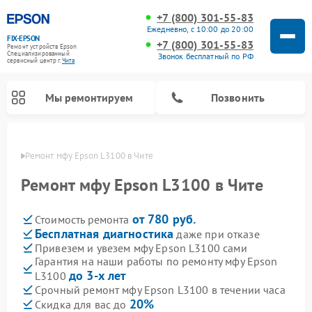
+7 (800) 301-55-83
Ежедневно, с 10:00 до 20:00
FIX-EPSON
+7 (800) 301-55-83
Ремонт устройств Epson
Специализированный
Звонок бесплатный по РФ
cервисный центр г.
Чита
Мы ремонтируем
Позвонить
 Чите
Ремонт мфу Epson L3100 в Чите
Ремонт мфу Epson L3100 в Чите
от 780 руб.
Стоимость ремонта
Бесплатная диагностика
даже при отказе
Привезем и увезем мфу Epson L3100 сами
Гарантия на наши работы по ремонту мфу Epson
до 3-х лет
L3100
Срочный ремонт мфу Epson L3100 в течении часа
20%
Скидка для вас до