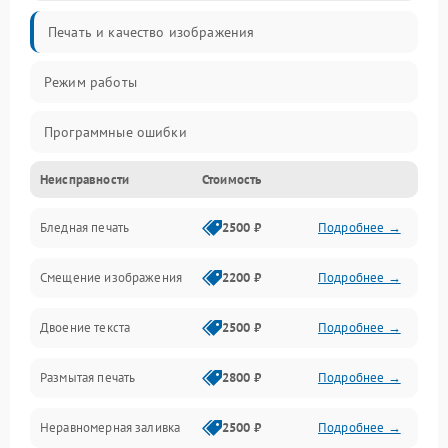
Печать и качество изображения
Режим работы
Программные ошибки
Неисправности
Стоимость
Картриджи и расходники
Бледная печать
2500 ₽
Подробнее →
Сканер и копирование
Смещение изображения
2200 ₽
Подробнее →
Механика и узлы
Двоение текста
2500 ₽
Подробнее →
Программные сбои
Размытая печать
2800 ₽
Подробнее →
Подключение и интерфейсы
Неравномерная заливка
2500 ₽
Подробнее →
Дисплей и органы управления