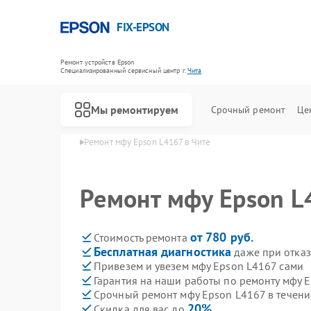
FIX-EPSON
Ремонт устройств Epson
Специализированный cервисный центр г.
Чита
Мы ремонтируем
Срочный ремонт
Це
нт мфу Epson в Чите
Ремонт мфу Epson L4167 в Чите
Ремонт мфу Epson L
от 780 руб.
Стоимость ремонта
Бесплатная диагностика
даже при отказ
Привезем и увезем мфу Epson L4167 сами
Гарантия на наши работы по ремонту мфу 
Срочный ремонт мфу Epson L4167 в течени
20%
Скидка для вас до