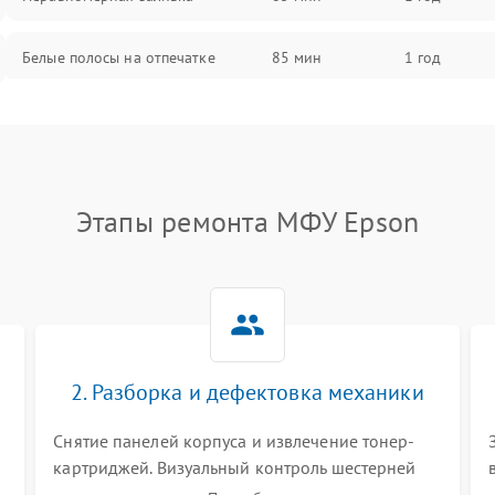
Белые полосы на отпечатке
85 мин
1 год
Чёрный фон на листе
85 мин
1 год
Этапы ремонта МФУ Epson
2. Разборка и дефектовка механики
Снятие панелей корпуса и извлечение тонер-
картриджей. Визуальный контроль шестерней
.
редуктора, роликов захвата, термопленки и