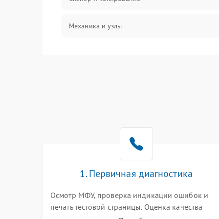
Механика и узлы
Программные сбои
Подключение и интерфейсы
Дисплей и органы управления
Изображение
Проблемы с механикой
1. Первичная диагностика
Питание и запуск
Осмотр МФУ, проверка индикации ошибок и
печать тестовой страницы. Оценка качества
захвата бумаги и работы сканирующей линейки