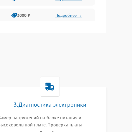
3000 ₽
Подробнее →
3500 ₽
Подробнее →
3. Диагностика электроники
Замер напряжений на блоке питания и
высоковольтной плате. Проверка платы
форматирования, целостности плоских шлейфов