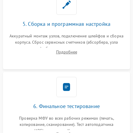
5. Сборка и программная настройка
Аккуратный монтаж узлов, подключение шлейфов и сборка
корпуса. Сброс сервисных счетчиков (абсорбера, узла
закрепления), обновление прошивки и программная
Подробнее
калибровка цветопередачи и позиционирования сканера.
6. Финальное тестирование
Проверка МФУ во всех рабочих режимах (печать,
копирование, сканирование). Тест автоподатчика
документов (ADF) и дуплекса. Контроль качества отпечатка