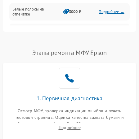
Белые полосы на
Изображение
3000 ₽
Подробнее →
отпечатке
Проблемы с механикой
Чёрный фон на листе
3500 ₽
Подробнее →
Питание и запуск
Этапы ремонта МФУ Epson
1. Первичная диагностика
Осмотр МФУ, проверка индикации ошибок и печать
тестовой страницы. Оценка качества захвата бумаги и
работы сканирующей линейки. Сбор данных о замятиях,
Подробнее
дефектах изображения или посторонних шумах при работе.