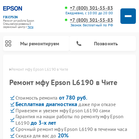
+7 (800) 301-55-83
Ежедневно, с 10:00 до 20:00
FIX-EPSON
+7 (800) 301-55-83
Ремонт устройств Epson
Специализированный
Звонок бесплатный по РФ
cервисный центр г.
Чита
Мы ремонтируем
Позвонить
 Чите
Ремонт мфу Epson L6190 в Чите
Ремонт мфу Epson L6190 в Чите
от 780 руб.
Стоимость ремонта
Бесплатная диагностика
даже при отказе
Привезем и увезем мфу Epson L6190 сами
Гарантия на наши работы по ремонту мфу Epson
до 3-х лет
L6190
Срочный ремонт мфу Epson L6190 в течении часа
20%
Скидка для вас до