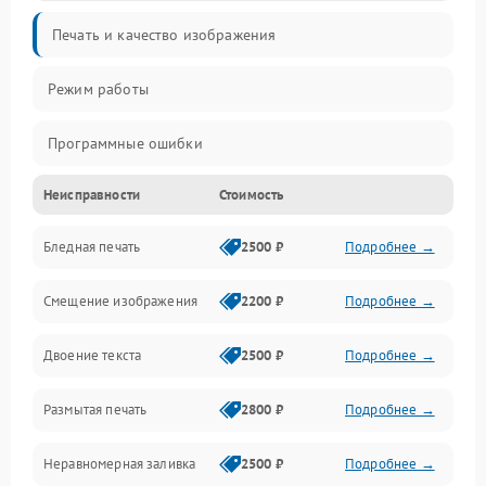
Печать и качество изображения
Режим работы
Программные ошибки
Неисправности
Стоимость
Картриджи и расходники
Бледная печать
2500 ₽
Подробнее →
Сканер и копирование
Смещение изображения
2200 ₽
Подробнее →
Механика и узлы
Двоение текста
2500 ₽
Подробнее →
Программные сбои
Размытая печать
2800 ₽
Подробнее →
Подключение и интерфейсы
Неравномерная заливка
2500 ₽
Подробнее →
Дисплей и органы управления