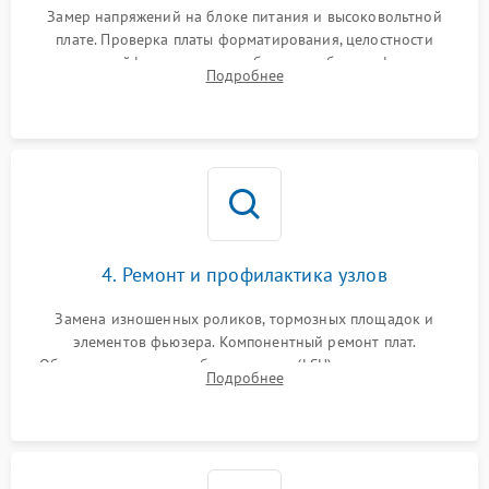
Замер напряжений на блоке питания и высоковольтной
плате. Проверка платы форматирования, целостности
плоских шлейфов сканера и работоспособности флажков и
Подробнее
оптопар (датчиков прохождения бумаги).
4. Ремонт и профилактика узлов
Замена изношенных роликов, тормозных площадок и
элементов фьюзера. Компонентный ремонт плат.
Обязательная очистка блока лазера (LSU), зеркал и тракта
Подробнее
печати от просыпанного тонера и бумажной пыли.