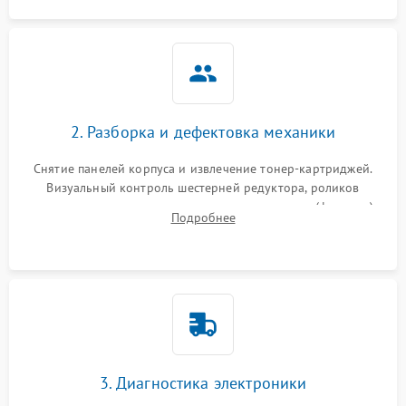
2. Разборка и дефектовка механики
Снятие панелей корпуса и извлечение тонер-картриджей.
Визуальный контроль шестерней редуктора, роликов
захвата, термопленки и прижимного вала в печи (фьюзере).
Подробнее
Проверка оптики сканера на загрязнения.
3. Диагностика электроники