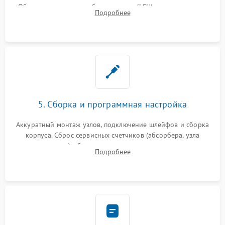
Обязательная очистка блока лазера (LSU), зеркал и тракта
Подробнее
печати от просыпанного тонера и бумажной пыли.
5. Сборка и программная настройка
Аккуратный монтаж узлов, подключение шлейфов и сборка
корпуса. Сброс сервисных счетчиков (абсорбера, узла
закрепления), обновление прошивки и программная
Подробнее
калибровка цветопередачи и позиционирования сканера.