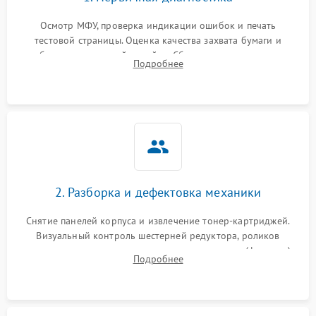
Осмотр МФУ, проверка индикации ошибок и печать
тестовой страницы. Оценка качества захвата бумаги и
работы сканирующей линейки. Сбор данных о замятиях,
Подробнее
дефектах изображения или посторонних шумах при работе.
2. Разборка и дефектовка механики
Снятие панелей корпуса и извлечение тонер-картриджей.
Визуальный контроль шестерней редуктора, роликов
захвата, термопленки и прижимного вала в печи (фьюзере).
Подробнее
Проверка оптики сканера на загрязнения.