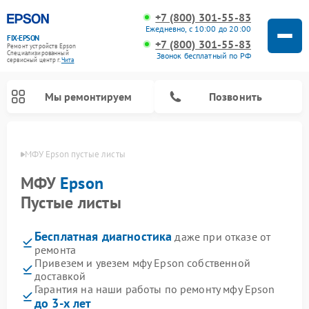
+7 (800) 301-55-83
Ежедневно, с 10:00 до 20:00
FIX-EPSON
+7 (800) 301-55-83
Ремонт устройств Epson
Специализированный
Звонок бесплатный по РФ
cервисный центр г.
Чита
Мы ремонтируем
Позвонить
 Чите
МФУ Epson пустые листы
МФУ
Epson
Пустые листы
Бесплатная диагностика
даже при отказе от
ремонта
Привезем и увезем мфу Epson собственной
доставкой
Гарантия на наши работы по ремонту мфу Epson
до 3-х лет