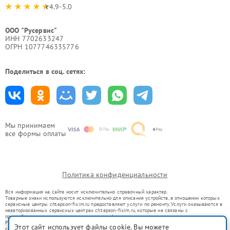
4.9-5.0
ООО "Русервис"
ИНН 7702633247
ОГРН 1077746335776
Поделиться в соц. сетях:
Мы принимаем
все формы оплаты
Политика конфиденциальности
Вся информация на сайте носит исключительно справочный характер.
Товарные знаки используются исключительно для описания устройств, в отношении которых
сервисные центры cht.epson-fixim.ru предоставляют услуги по ремонту. Услуги оказываются в
неавторизованных сервисных центрах cht.epson-fixim.ru, которые не связаны с
правообладателями товарных знаков или их официальными представителями.
Ремонт осуществляется для устройств, уже введенных в гражданский оборот в соответствии
Этот сайт использует файлы cookie. Вы можете
со статьей 1487 ГК РФ.