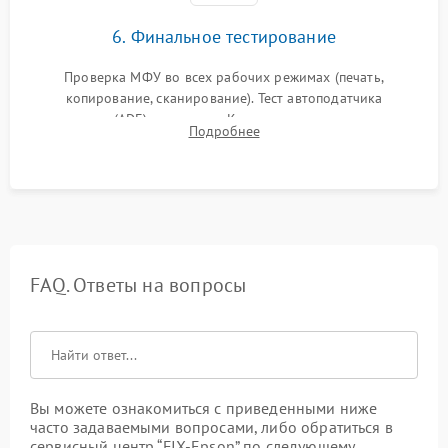
6. Финальное тестирование
Проверка МФУ во всех рабочих режимах (печать,
копирование, сканирование). Тест автоподатчика
документов (ADF) и дуплекса. Контроль качества отпечатка
Подробнее
на отсутствие серого фона, полос и надежность запекания
тонера.
FAQ. Ответы на вопросы
Вы можете ознакомиться с приведенными ниже
часто задаваемыми вопросами, либо обратиться в
сервисный центр “FIX-Epson” по следующему