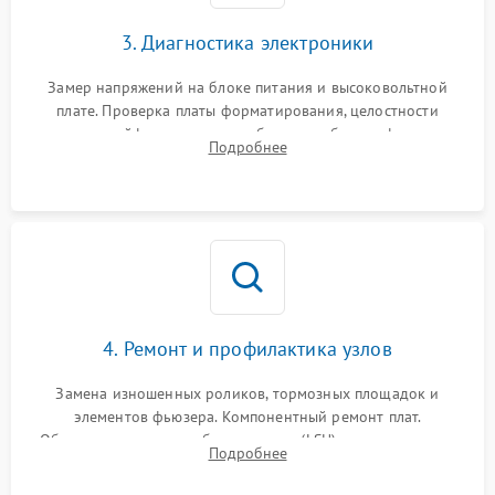
3. Диагностика электроники
Замер напряжений на блоке питания и высоковольтной
плате. Проверка платы форматирования, целостности
плоских шлейфов сканера и работоспособности флажков и
Подробнее
оптопар (датчиков прохождения бумаги).
4. Ремонт и профилактика узлов
Замена изношенных роликов, тормозных площадок и
элементов фьюзера. Компонентный ремонт плат.
Обязательная очистка блока лазера (LSU), зеркал и тракта
Подробнее
печати от просыпанного тонера и бумажной пыли.