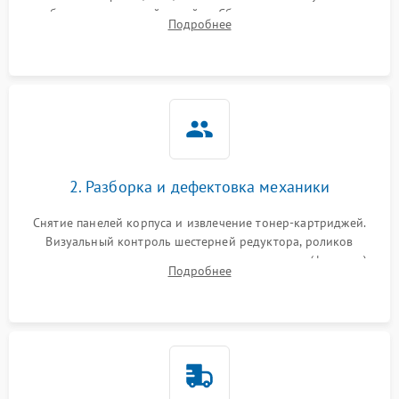
работы сканирующей линейки. Сбор данных о замятиях,
Подробнее
дефектах изображения или посторонних шумах при работе.
2. Разборка и дефектовка механики
Снятие панелей корпуса и извлечение тонер-картриджей.
Визуальный контроль шестерней редуктора, роликов
захвата, термопленки и прижимного вала в печи (фьюзере).
Подробнее
Проверка оптики сканера на загрязнения.