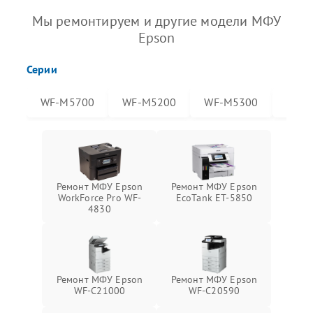
Мы ремонтируем и другие модели МФУ
Epson
Серии
WF-M5700
WF-M5200
WF-M5300
WF-
Ремонт МФУ Epson
Ремонт МФУ Epson
WorkForce Pro WF-
EcoTank ET-5850
4830
Ремонт МФУ Epson
Ремонт МФУ Epson
WF-C21000
WF-C20590