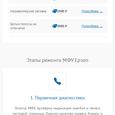
Неравномерная заливка
2500 ₽
Подробнее →
Дисплей и органы управления
Белые полосы на
Изображение
3000 ₽
Подробнее →
отпечатке
Проблемы с механикой
Чёрный фон на листе
3500 ₽
Подробнее →
Питание и запуск
Этапы ремонта МФУ Epson
1. Первичная диагностика
Осмотр МФУ, проверка индикации ошибок и печать
тестовой страницы. Оценка качества захвата бумаги и