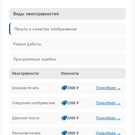
Виды неисправностей
Печать и качество изображения
Режим работы
Программные ошибки
Неисправности
Стоимость
Картриджи и расходники
Бледная печать
2500 ₽
Подробнее →
Сканер и копирование
Смещение изображения
2200 ₽
Подробнее →
Механика и узлы
Двоение текста
2500 ₽
Подробнее →
Программные сбои
Размытая печать
2800 ₽
Подробнее →
Подключение и интерфейсы