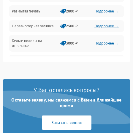
Размытая печать
2800 ₽
Подробнее →
Подключение и интерфейсы
Неравномерная заливка
2500 ₽
Подробнее →
Дисплей и органы управления
Белые полосы на
Изображение
3000 ₽
Подробнее →
отпечатке
Проблемы с механикой
Чёрный фон на листе
3500 ₽
Подробнее →
Питание и запуск
У Вас остались вопросы?
Оставьте заявку, мы свяжемся с Вами в ближайшее
время
Заказать звонок