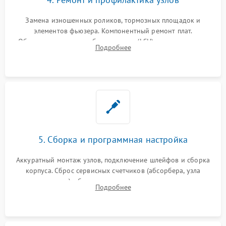
Замена изношенных роликов, тормозных площадок и
элементов фьюзера. Компонентный ремонт плат.
Обязательная очистка блока лазера (LSU), зеркал и тракта
Подробнее
печати от просыпанного тонера и бумажной пыли.
5. Сборка и программная настройка
Аккуратный монтаж узлов, подключение шлейфов и сборка
корпуса. Сброс сервисных счетчиков (абсорбера, узла
закрепления), обновление прошивки и программная
Подробнее
калибровка цветопередачи и позиционирования сканера.