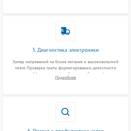
3. Диагностика электроники
Замер напряжений на блоке питания и высоковольтной
плате. Проверка платы форматирования, целостности
плоских шлейфов сканера и работоспособности флажков и
Подробнее
оптопар (датчиков прохождения бумаги).
4. Ремонт и профилактика узлов