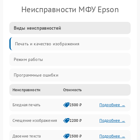
Неисправности МФУ Epson
Виды неисправностей
Печать и качество изображения
Режим работы
Программные ошибки
Неисправности
Стоимость
Картриджи и расходники
Бледная печать
2500 ₽
Подробнее →
Сканер и копирование
Смещение изображения
2200 ₽
Подробнее →
Механика и узлы
Двоение текста
2500 ₽
Подробнее →
Программные сбои