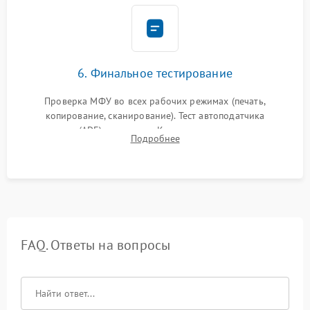
6. Финальное тестирование
Проверка МФУ во всех рабочих режимах (печать,
копирование, сканирование). Тест автоподатчика
документов (ADF) и дуплекса. Контроль качества отпечатка
Подробнее
на отсутствие серого фона, полос и надежность запекания
тонера.
FAQ. Ответы на вопросы