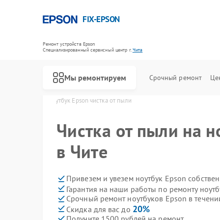
FIX-EPSON
Ремонт устройств Epson
Специализированный cервисный центр г.
Чита
Мы ремонтируем
Срочный ремонт
Це
ов Epson в Чите
Ноутбук Epson чистка от пыли
Чистка от пыли на н
в Чите
Привезем и увезем ноутбук Epson собстве
Гарантия на наши работы по ремонту ноут
Срочный ремонт ноутбуков Epson в течени
20%
Скидка для вас до
Получите 1500 рублей на ремонт