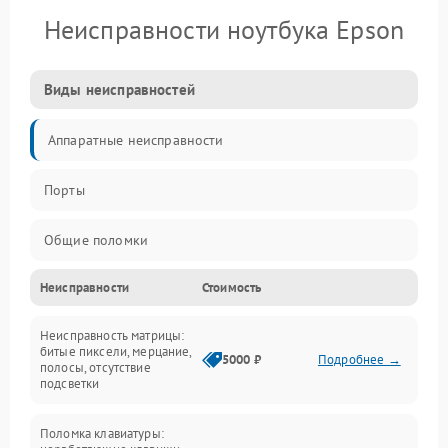
Неисправности ноутбука Epson
Виды неисправностей
Аппаратные неисправности
Порты
Общие поломки
Неисправности
Стоимость
Устройства
Неисправность матрицы:
Программные ошибки
битые пиксели, мерцание,
5000 ₽
Подробнее →
полосы, отсутствие
подсветки
Электрические и системные сбои
Поломка клавиатуры:
Интерфейсные проблемы