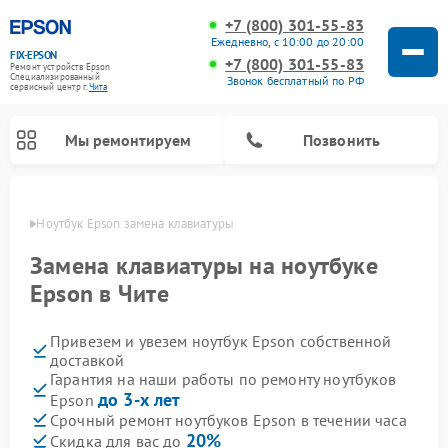
+7 (800) 301-55-83
Ежедневно, с 10:00 до 20:00
FIX-EPSON
+7 (800) 301-55-83
Ремонт устройств Epson
Специализированный
Звонок бесплатный по РФ
cервисный центр г.
Чита
Мы ремонтируем
Позвонить
 Чите
Ноутбук Epson замена клавиатуры
Замена клавиатуры на ноутбуке
Epson в Чите
Привезем и увезем ноутбук Epson собственной
доставкой
Гарантия на наши работы по ремонту ноутбуков
до 3-х лет
Epson
Срочный ремонт ноутбуков Epson в течении часа
20%
Скидка для вас до