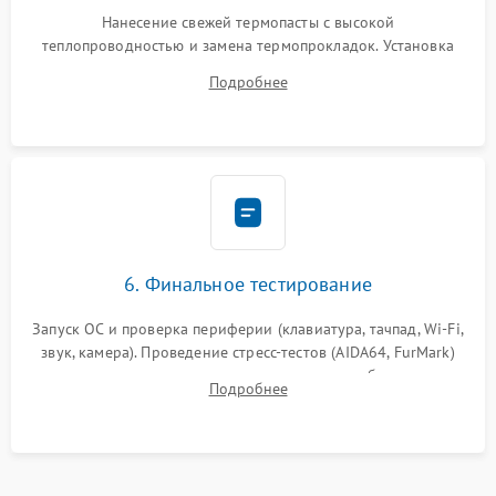
Нанесение свежей термопасты с высокой
теплопроводностью и замена термопрокладок. Установка
системы охлаждения, подключение всех внутренних
Подробнее
шлейфов, модулей памяти и накопителей. Предварительная
сборка корпуса.
6. Финальное тестирование
Запуск ОС и проверка периферии (клавиатура, тачпад, Wi-Fi,
звук, камера). Проведение стресс-тестов (AIDA64, FurMark)
для контроля температурного режима и стабильности
Подробнее
системы под пиковой нагрузкой.