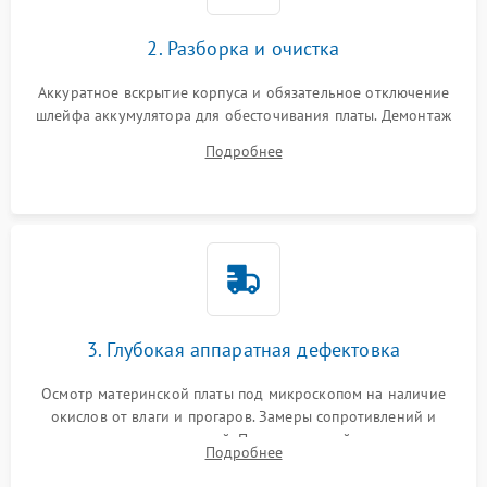
2. Разборка и очистка
Аккуратное вскрытие корпуса и обязательное отключение
шлейфа аккумулятора для обесточивания платы. Демонтаж
системы охлаждения, очистка кулера от пыли и удаление
Подробнее
высохшей термопасты с кристаллов чипов.
3. Глубокая аппаратная дефектовка
Осмотр материнской платы под микроскопом на наличие
окислов от влаги и прогаров. Замеры сопротивлений и
дежурных напряжений. Проверка цепей питания,
Подробнее
мультиконтроллера, процессора и видеочипа.