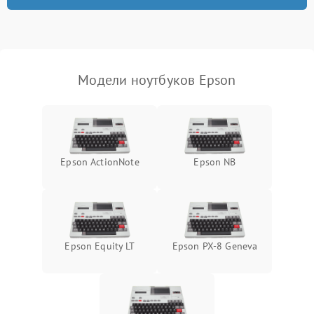
неисправности кулера
Выход из строя SSD или
HDD: медленная загрузка,
3000 ₽
Подробнее →
ошибки чтения,
пропадание диска
Модели ноутбуков Epson
Неисправность
оперативной памяти:
2000 ₽
Подробнее →
вылеты приложений,
синие экраны
Epson ActionNote
Epson NB
Проблемы Wi‑Fi или
2500 ₽
Подробнее →
Bluetooth модулей
Epson Equity LT
Epson PX-8 Geneva