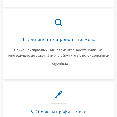
4. Компонентный ремонт и замена
Пайка неисправных SMD-элементов, восстановление
токоведущих дорожек. Замена BGA-чипов с использованием
инфракрасной паяльной станции. Прошивка микросхемы
Подробнее
BIOS или замена поврежденных портов USB
5. Сборка и профилактика