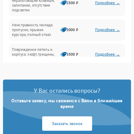
неработающие клавиши,
2500 ₽
Подробнее →
залипание, отсутствие
подсветки
Батарея
Неисправность тачпада:
Сеть и интернет
пропуски, прыжки
3000 ₽
Подробнее →
курсора, полный отказ
Система охлаждения
Повреждение петель и
корпуса: люфт, трещины,
3500 ₽
Подробнее →
деформация
Проблемы аккумулятора:
быстрая разрядка,
2500 ₽
Подробнее →
невозможность зарядки,
вздутие
У Вас остались вопросы?
Оставьте заявку, мы свяжемся с Вами в ближайшее
Неисправность зарядного
время
устройства или разъёма
2000 ₽
Подробнее →
питания
Заказать звонок
Перегрев из‑за пыли,
износа термопасты или
2500 ₽
Подробнее →