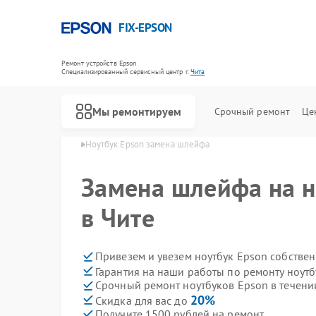
FIX-EPSON
Ремонт устройств Epson
Специализированный cервисный центр г.
Чита
Мы ремонтируем
Срочный ремонт
Це
тбуков Epson в Чите
Ноутбук Epson замена шлейфа
Замена шлейфа на н
в Чите
Привезем и увезем ноутбук Epson собстве
Гарантия на наши работы по ремонту ноут
Срочный ремонт ноутбуков Epson в течени
20%
Скидка для вас до
Получите 1500 рублей на ремонт