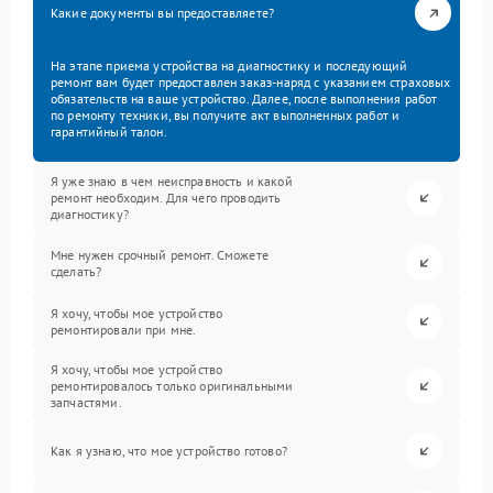
Какие документы вы предоставляете?
На этапе приема устройства на диагностику и последующий
ремонт вам будет предоставлен заказ-наряд с указанием страховых
обязательств на ваше устройство. Далее, после выполнения работ
по ремонту техники, вы получите акт выполненных работ и
гарантийный талон.
Я уже знаю в чем неисправность и какой
ремонт необходим. Для чего проводить
диагностику?
Мне нужен срочный ремонт. Сможете
сделать?
Я хочу, чтобы мое устройство
ремонтировали при мне.
Я хочу, чтобы мое устройство
ремонтировалось только оригинальными
запчастями.
Как я узнаю, что мое устройство готово?