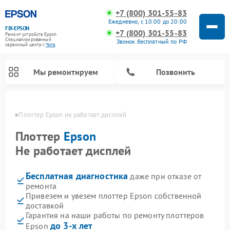
+7 (800) 301-55-83
Ежедневно, с 10:00 до 20:00
FIX-EPSON
+7 (800) 301-55-83
Ремонт устройств Epson
Специализированный
Звонок бесплатный по РФ
cервисный центр г.
Чита
Мы ремонтируем
Позвонить
 Чите
Плоттер Epson не работает дисплей
Плоттер
Epson
Не работает дисплей
Бесплатная диагностика
даже при отказе от
ремонта
Привезем и увезем плоттер Epson собственной
доставкой
Гарантия на наши работы по ремонту плоттеров
до 3-х лет
Epson