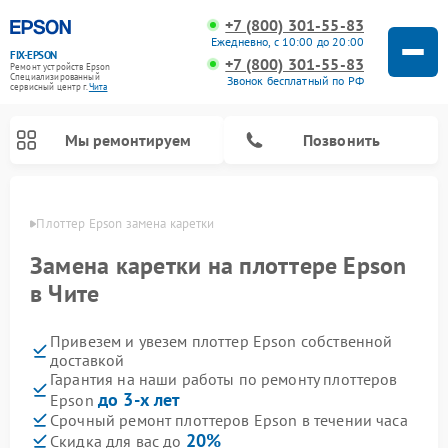
+7 (800) 301-55-83
Ежедневно, с 10:00 до 20:00
FIX-EPSON
+7 (800) 301-55-83
Ремонт устройств Epson
Специализированный
Звонок бесплатный по РФ
cервисный центр г.
Чита
Мы ремонтируем
Позвонить
 Чите
Плоттер Epson замена каретки
Замена каретки на плоттере Epson
в Чите
Привезем и увезем плоттер Epson собственной
доставкой
Гарантия на наши работы по ремонту плоттеров
до 3-х лет
Epson
Срочный ремонт плоттеров Epson в течении часа
20%
Скидка для вас до