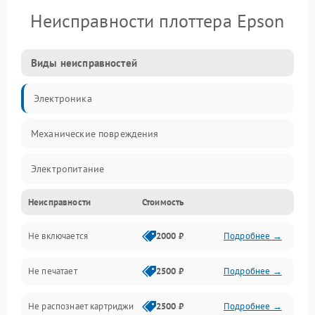
Неисправности плоттера Epson
Виды неисправностей
Электроника
Механические повреждения
Электропитание
Неисправности
Стоимость
Работа системы
Не включается
2000 ₽
Подробнее →
Механика
Не печатает
2500 ₽
Подробнее →
Оптика
Не распознает картриджи
2500 ₽
Подробнее →
Программное обеспечение