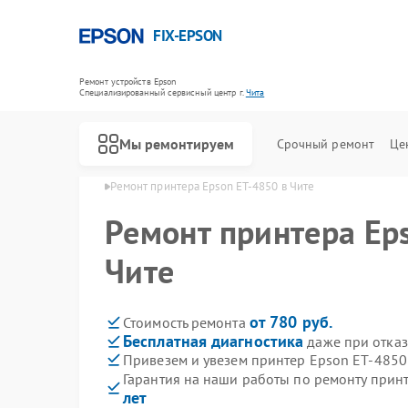
FIX-EPSON
Ремонт устройств Epson
Специализированный cервисный центр г.
Чита
Мы ремонтируем
Срочный ремонт
Це
нтеров Epson в Чите
Ремонт принтера Epson ET-4850 в Чите
Ремонт принтера Ep
Чите
от 780 руб.
Стоимость ремонта
Бесплатная диагностика
даже при отказ
Привезем и увезем принтер Epson ET-4850
Гарантия на наши работы по ремонту прин
лет