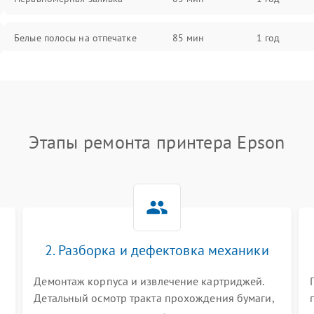
Белые полосы на отпечатке
85 мин
1 год
Чёрный фон на листе
85 мин
1 год
Перекос изображения
80 мин
1 год
Этапы ремонта принтера Epson
2. Разборка и дефектовка механики
Демонтаж корпуса и извлечение картриджей.
Детальный осмотр тракта прохождения бумаги,