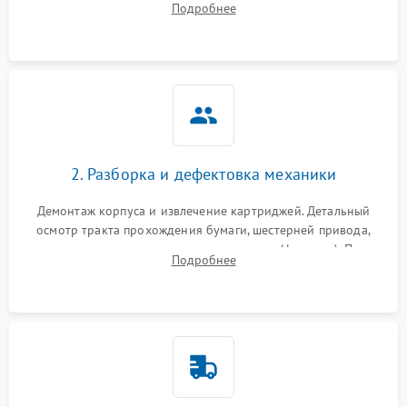
Подробнее
дефектов печати (полосы, фон, пробелы).
2. Разборка и дефектовка механики
Демонтаж корпуса и извлечение картриджей. Детальный
осмотр тракта прохождения бумаги, шестерней привода,
роликов захвата и узла термозакрепления (фьюзера). Поиск
Подробнее
физического износа и повреждений деталей.