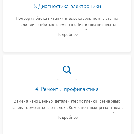
3. Диагностика электроники
Проверка блока питания и высоковольтной платы на
наличие пробитых элементов. Тестирование платы
форматирования, целостности шлейфов, контактов
Подробнее
картриджа и оптопар (датчиков прохождения и наличия
бумаги).
4. Ремонт и профилактика
Замена изношенных деталей (термопленки, резиновых
валов, тормозных площадок). Компонентный ремонт плат.
Тщательная очистка тракта печати, контактов и линз блока
Подробнее
лазера (LSU) от просыпанного тонера и пыли.