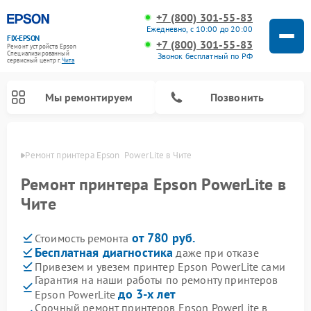
+7 (800) 301-55-83
Ежедневно, с 10:00 до 20:00
FIX-EPSON
+7 (800) 301-55-83
Ремонт устройств Epson
Специализированный
Звонок бесплатный по РФ
cервисный центр г.
Чита
Мы ремонтируем
Позвонить
 Чите
Ремонт принтера Epson  PowerLite в Чите
Ремонт принтера Epson PowerLite в
Чите
от 780 руб.
Стоимость ремонта
Бесплатная диагностика
даже при отказе
Привезем и увезем принтер Epson PowerLite сами
Гарантия на наши работы по ремонту принтеров
до 3-х лет
Epson PowerLite
Срочный ремонт принтеров Epson PowerLite в