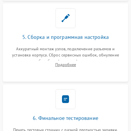
5. Сборка и программная настройка
Аккуратный монтаж узлов, подключение разъемов и
установка корпуса. Сброс сервисных ошибок, обнуление
счетчиков абсорбера (памперса) или узла переноса,
Подробнее
обновление прошивки и программная калибровка аппарата.
6. Финальное тестирование
Печать тестовых страниц с разной плотностью заливки.