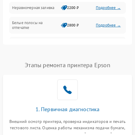
Неравномерная заливка
2200 ₽
Подробнее →
Режим работы
Белые полосы на
Питание и запуск
2800 ₽
Подробнее →
отпечатке
Изображение
Чёрный фон на листе
3000 ₽
Подробнее →
Перекос изображения
2000 ₽
Подробнее →
Этапы ремонта принтера Epson
1. Первичная диагностика
Внешний осмотр принтера, проверка индикаторов и печать
тестового листа. Оценка работы механизма подачи бумаги,
выявление посторонних шумов, замятий и первичный анализ