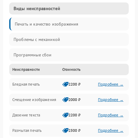
Виды неисправностей
Печать и качество изображения
Проблемы с механикой
Программные сбои
Неисправности
Стоимость
Программные ошибки
Бледная печать
2200 ₽
Подробнее →
Картриджи и расходники
Смещение изображения
2000 ₽
Подробнее →
Механика и узлы
Двоение текста
2200 ₽
Подробнее →
Подключение и интерфейсы
Размытая печать
2500 ₽
Подробнее →
Панель управления и индикация