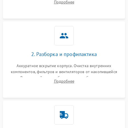
Подробнее
системы охлаждения по уровню шума вентиляторов.
2. Разборка и профилактика
Аккуратное вскрытие корпуса. Очистка внутренних
компонентов, фильтров и вентиляторов от накопившейся
пыли. Визуальный осмотр блока питания, балласта лампы и
Подробнее
материнской платы на наличие прогаров или вздутых
элементов.