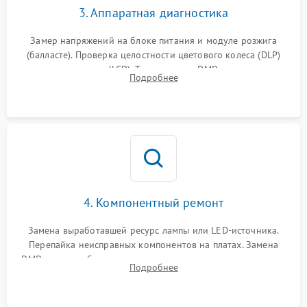
3. Аппаратная диагностика
Замер напряжений на блоке питания и модуле розжига
(балласте). Проверка целостности цветового колеса (DLP)
или поляризаторов (LCD). Тестирование DMD-чипа, датчиков
Подробнее
температуры и оптопар с помощью мультиметра и
осциллографа.
4. Компонентный ремонт
Замена выработавшей ресурс лампы или LED-источника.
Перепайка неисправных компонентов на платах. Замена
DMD-чипа при битых пикселях, установка нового цветового
Подробнее
колеса или восстановление сгоревших поляризационных
пленок.