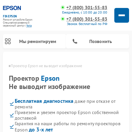
+7 (800) 301-55-83
Ежедневно, с 10:00 до 20:00
FIX-EPSON
+7 (800) 301-55-83
Ремонт устройств Epson
Специализированный
Звонок бесплатный по РФ
cервисный центр г.
Чита
Мы ремонтируем
Позвонить
 Чите
Проектор Epson не выводит изображение
Проектор
Epson
Не выводит изображение
Бесплатная диагностика
даже при отказе от
ремонта
Привезем и увезем проектор Epson собственной
доставкой
Гарантия на наши работы по ремонту проекторов
до 3-х лет
Epson