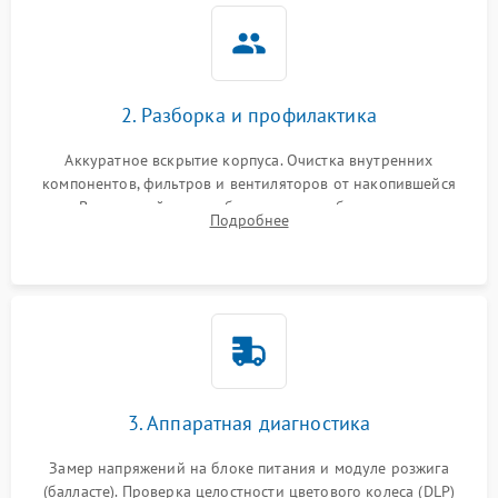
2. Разборка и профилактика
Аккуратное вскрытие корпуса. Очистка внутренних
компонентов, фильтров и вентиляторов от накопившейся
пыли. Визуальный осмотр блока питания, балласта лампы и
Подробнее
материнской платы на наличие прогаров или вздутых
элементов.
3. Аппаратная диагностика
Замер напряжений на блоке питания и модуле розжига
(балласте). Проверка целостности цветового колеса (DLP)