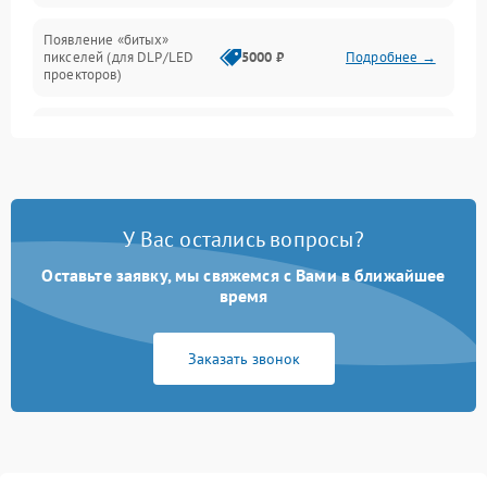
Появление «битых»
пикселей (для DLP/LED
5000 ₽
Подробнее →
проекторов)
Залипание изображения
4500 ₽
Подробнее →
(image retention)
Нестабильная яркость или
4000 ₽
Подробнее →
контраст
У Вас остались вопросы?
Неравномерная подсветка
Оставьте заявку, мы свяжемся с Вами в ближайшее
4500 ₽
Подробнее →
экрана
время
Не работает
Заказать звонок
автоматическая коррекция
3000 ₽
Подробнее →
трапеции (Keystone)
Проблемы с
масштабированием
3500 ₽
Подробнее →
изображения