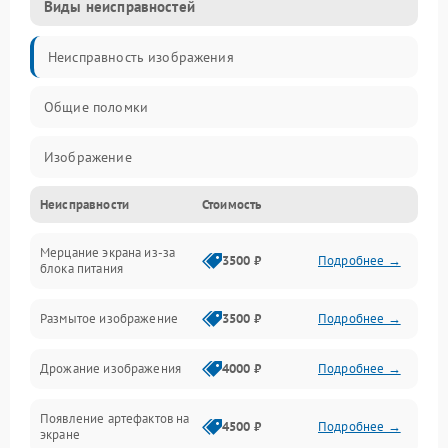
Виды неисправностей
Неисправность изображения
Общие поломки
Изображение
Неисправности
Стоимость
Лампа подсветки
Мерцание экрана из-за
Неисправность управления и интерфейсов
3500 ₽
Подробнее →
блока питания
Прочие неисправности
Размытое изображение
3500 ₽
Подробнее →
Режим работы
Дрожание изображения
4000 ₽
Подробнее →
Неисправность звука
Появление артефактов на
4500 ₽
Подробнее →
экране