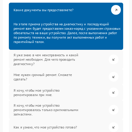
Какие документы вы предоставляете?
На этапе приема устройства на диагностику и последующий
ремонт вам будет предоставлен заказ-наряд с указанием страховых
обязательств на ваше устройство. Далее, после выполнения работ
по ремонту техники, вы получите акт выполненных работ и
гарантийный талон.
Я уже знаю в чем неисправность и какой
ремонт необходим. Для чего проводить
диагностику?
Мне нужен срочный ремонт. Сможете
сделать?
Я хочу, чтобы мое устройство
ремонтировали при мне.
Я хочу, чтобы мое устройство
ремонтировалось только оригинальными
запчастями.
Как я узнаю, что мое устройство готово?