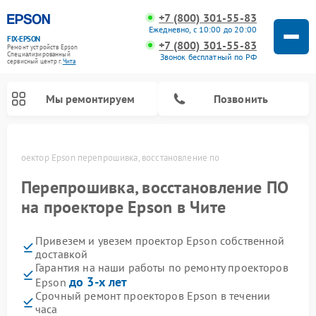
+7 (800) 301-55-83
Ежедневно, с 10:00 до 20:00
FIX-EPSON
+7 (800) 301-55-83
Ремонт устройств Epson
Специализированный
Звонок бесплатный по РФ
cервисный центр г.
Чита
Мы ремонтируем
Позвонить
те
Проектор Epson перепрошивка, восстановление по
Перепрошивка, восстановление ПО
на проекторе Epson в Чите
Привезем и увезем проектор Epson собственной
доставкой
Гарантия на наши работы по ремонту проекторов
до 3-х лет
Epson
Срочный ремонт проекторов Epson в течении
часа