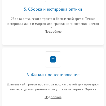
5. Сборка и юстировка оптики
Сборка оптического тракта в беспылевой среде. Точная
юстировка линз и матриц для правильного сведения цветов
и устранения размытия. Надежное подключение всех
Подробнее
шлейфов, установка датчиков и закрытие корпуса
устройства.
6. Финальное тестирование
Длительный прогон проектора под нагрузкой для проверки
температурного режима и отсутствия перегрева. Оценка
фокуса, контрастности и цветопередачи на тестовых
Подробнее
таблицах. Проверка работы всех видеовходов и кнопок
управления.