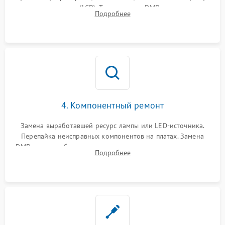
или поляризаторов (LCD). Тестирование DMD-чипа, датчиков
Подробнее
температуры и оптопар с помощью мультиметра и
осциллографа.
4. Компонентный ремонт
Замена выработавшей ресурс лампы или LED-источника.
Перепайка неисправных компонентов на платах. Замена
DMD-чипа при битых пикселях, установка нового цветового
Подробнее
колеса или восстановление сгоревших поляризационных
пленок.