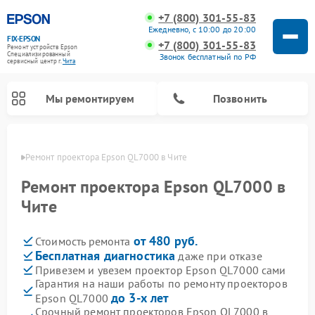
+7 (800) 301-55-83
Ежедневно, с 10:00 до 20:00
FIX-EPSON
+7 (800) 301-55-83
Ремонт устройств Epson
Специализированный
Звонок бесплатный по РФ
cервисный центр г.
Чита
Мы ремонтируем
Позвонить
 Чите
Ремонт проектора Epson QL7000 в Чите
Ремонт проектора Epson QL7000 в
Чите
от 480 руб.
Стоимость ремонта
Бесплатная диагностика
даже при отказе
Привезем и увезем проектор Epson QL7000 сами
Гарантия на наши работы по ремонту проекторов
до 3-х лет
Epson QL7000
Срочный ремонт проекторов Epson QL7000 в