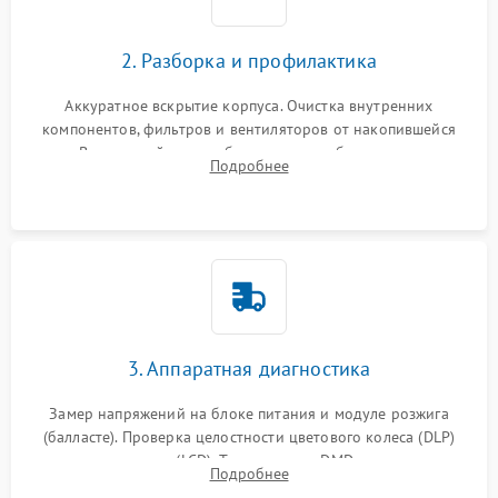
2. Разборка и профилактика
Аккуратное вскрытие корпуса. Очистка внутренних
компонентов, фильтров и вентиляторов от накопившейся
пыли. Визуальный осмотр блока питания, балласта лампы и
Подробнее
материнской платы на наличие прогаров или вздутых
элементов.
3. Аппаратная диагностика
Замер напряжений на блоке питания и модуле розжига
(балласте). Проверка целостности цветового колеса (DLP)
или поляризаторов (LCD). Тестирование DMD-чипа, датчиков
Подробнее
температуры и оптопар с помощью мультиметра и