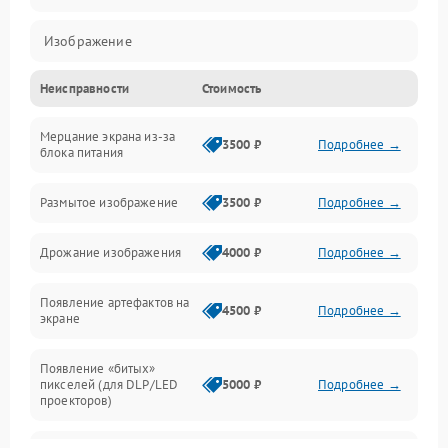
Изображение
Неисправности
Стоимость
Лампа подсветки
Мерцание экрана из-за
Неисправность управления и интерфейсов
3500 ₽
Подробнее →
блока питания
Прочие неисправности
Размытое изображение
3500 ₽
Подробнее →
Режим работы
Дрожание изображения
4000 ₽
Подробнее →
Неисправность звука
Появление артефактов на
4500 ₽
Подробнее →
экране
Появление «битых»
пикселей (для DLP/LED
5000 ₽
Подробнее →
проекторов)