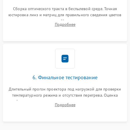
Сборка оптического тракта в беспылевой среде. Точная
юстировка линз и матриц для правильного сведения цветов
и устранения размытия. Надежное подключение всех
Подробнее
шлейфов, установка датчиков и закрытие корпуса
устройства.
6. Финальное тестирование
Длительный прогон проектора под нагрузкой для проверки
температурного режима и отсутствия перегрева. Оценка
фокуса, контрастности и цветопередачи на тестовых
Подробнее
таблицах. Проверка работы всех видеовходов и кнопок
управления.