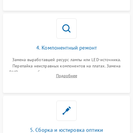
осциллографа.
4. Компонентный ремонт
Замена выработавшей ресурс лампы или LED-источника.
Перепайка неисправных компонентов на платах. Замена
DMD-чипа при битых пикселях, установка нового цветового
Подробнее
колеса или восстановление сгоревших поляризационных
пленок.
5. Сборка и юстировка оптики