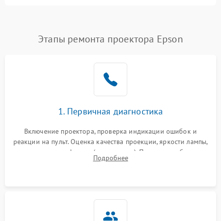
Залипание изображения
4500 ₽
Подробнее →
(image retention)
Нестабильная яркость или
Этапы ремонта проектора Epson
4000 ₽
Подробнее →
контраст
Неравномерная подсветка
4500 ₽
Подробнее →
экрана
Не работает
автоматическая коррекция
3000 ₽
Подробнее →
1. Первичная диагностика
трапеции (Keystone)
Включение проектора, проверка индикации ошибок и
Проблемы с
реакции на пульт. Оценка качества проекции, яркости лампы,
масштабированием
3500 ₽
Подробнее →
наличия артефактов (точки, пятна). Проверка работы
изображения
Подробнее
системы охлаждения по уровню шума вентиляторов.