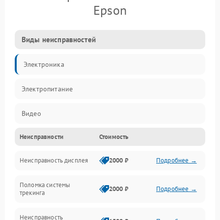
Epson
Виды неисправностей
Электроника
Электропитание
Видео
Неисправности
Стоимость
ПО
Неисправность дисплея
2000 ₽
Подробнее →
Сенсоры
Поломка системы
Механические повреждения
2000 ₽
Подробнее →
трекинга
Оптика
Неисправность