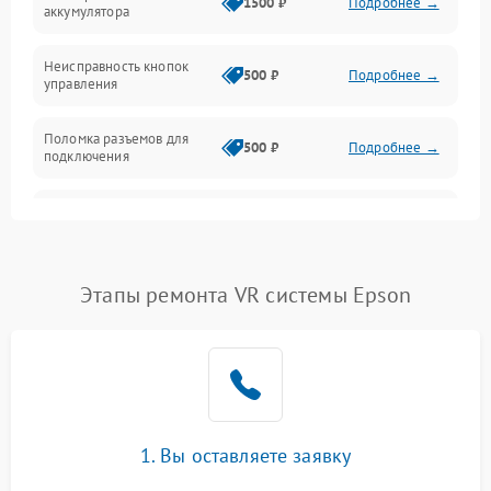
1500 ₽
Подробнее →
аккумулятора
Механика
Неисправность кнопок
500 ₽
Подробнее →
управления
Поломка разъемов для
500 ₽
Подробнее →
подключения
Неисправность системы
1000 ₽
Подробнее →
звука
Повреждение проводов
500 ₽
Подробнее →
Этапы ремонта VR системы Epson
Неисправность системы
1000 ₽
Подробнее →
защиты от перегрузок
Поломка системы
автоматического
1000 ₽
Подробнее →
отключения
1. Вы оставляете заявку