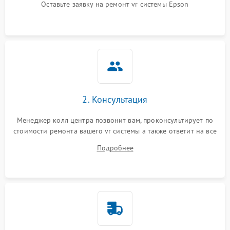
Оставьте заявку на ремонт vr системы Epson
Неисправность системы
защиты от короткого
1000 ₽
Подробнее →
замыкания
Повреждение системы
1000 ₽
Подробнее →
защиты от перегрева
Неисправность системы
защиты от
1000 ₽
Подробнее →
перенапряжения
2. Консультация
Менеджер колл центра позвонит вам, проконсультирует по
Неисправность системы
1000 ₽
Подробнее →
стоимости ремонта вашего vr системы а также ответит на все
защиты от замыкания
ваши вопросы.
Подробнее
Повреждение системы
1000 ₽
Подробнее →
защиты от перегрузок
Неисправность системы
1000 ₽
Подробнее →
защиты от перегрева