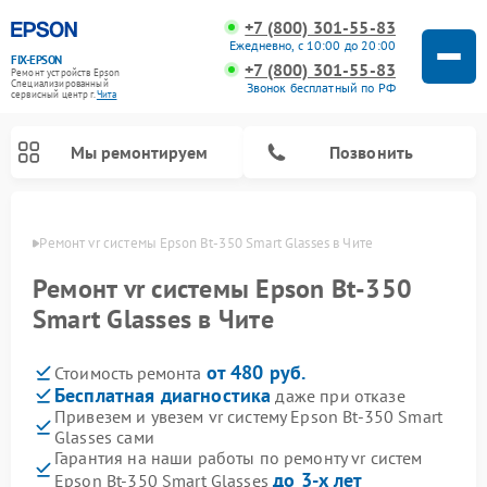
+7 (800) 301-55-83
Ежедневно, с 10:00 до 20:00
FIX-EPSON
+7 (800) 301-55-83
Ремонт устройств Epson
Специализированный
Звонок бесплатный по РФ
cервисный центр г.
Чита
Мы ремонтируем
Позвонить
в Чите
Ремонт vr системы Epson Bt-350 Smart Glasses в Чите
Ремонт vr системы Epson Bt-350
Smart Glasses в Чите
от 480 руб.
Стоимость ремонта
Бесплатная диагностика
даже при отказе
Привезем и увезем vr систему Epson Bt-350 Smart
Glasses сами
Гарантия на наши работы по ремонту vr систем
до 3-х лет
Epson Bt-350 Smart Glasses