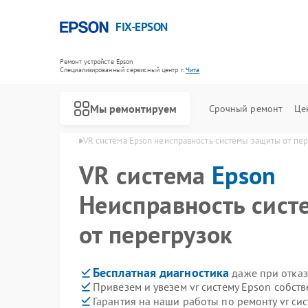
FIX-EPSON
Ремонт устройств Epson
Специализированный cервисный центр г.
Чита
Мы ремонтируем
Срочный ремонт
Це
 систем Epson в Чите
VR система Epson неисправность системы защиты от пе
VR система
Epson
Неисправность сис
от перегрузок
Бесплатная диагностика
даже при отказ
Привезем и увезем vr систему Epson собст
Гарантия на наши работы по ремонту vr си