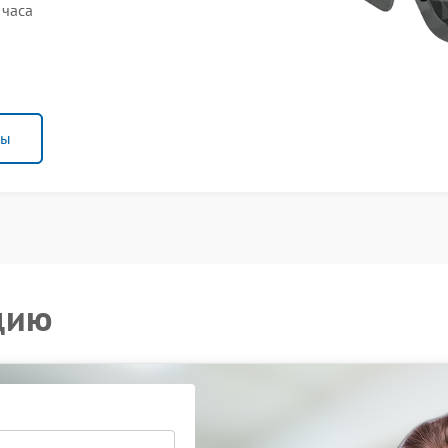
 часа
ны
цию