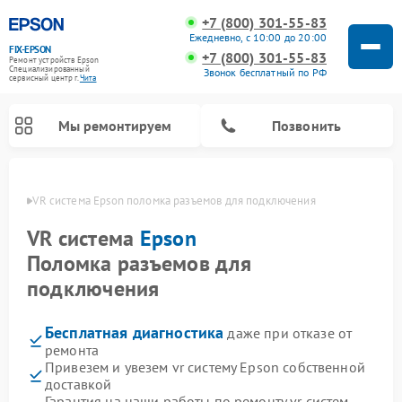
+7 (800) 301-55-83
Ежедневно, с 10:00 до 20:00
FIX-EPSON
+7 (800) 301-55-83
Ремонт устройств Epson
Специализированный
Звонок бесплатный по РФ
cервисный центр г.
Чита
Мы ремонтируем
Позвонить
в Чите
VR система Epson поломка разъемов для подключения
VR система
Epson
Поломка разъемов для
подключения
Бесплатная диагностика
даже при отказе от
ремонта
Привезем и увезем vr систему Epson собственной
доставкой
Гарантия на наши работы по ремонту vr систем